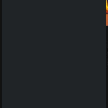
Neueste
Beiträge
SpinEmpir
e Casino