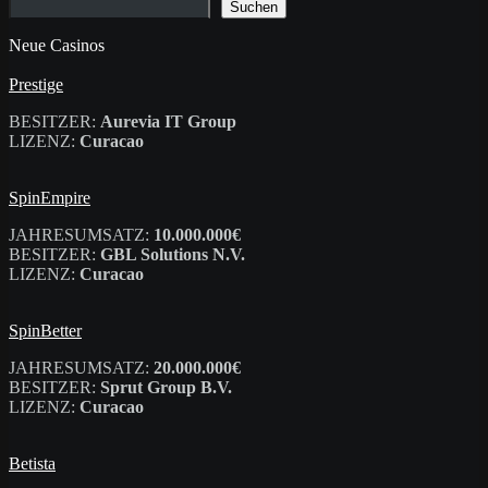
Suchen
Neue Casinos
Prestige
BESITZER:
Aurevia IT Group
LIZENZ:
Curacao
SpinEmpire
JAHRESUMSATZ:
10.000.000€
BESITZER:
GBL Solutions N.V.
LIZENZ:
Curacao
SpinBetter
JAHRESUMSATZ:
20.000.000€
BESITZER:
Sprut Group B.V.
LIZENZ:
Curacao
Betista