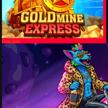
Demo Spiel