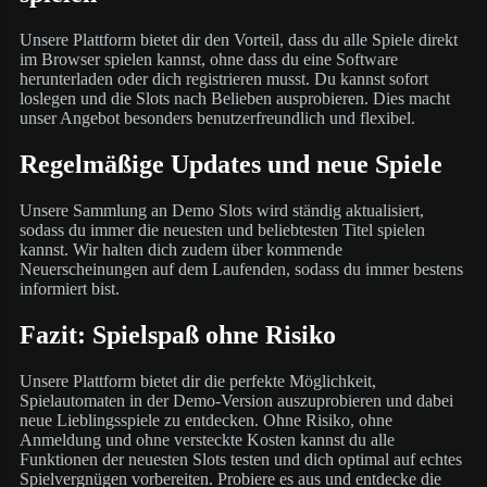
Unsere Plattform bietet dir den Vorteil, dass du alle Spiele direkt
im Browser spielen kannst, ohne dass du eine Software
herunterladen oder dich registrieren musst. Du kannst sofort
loslegen und die Slots nach Belieben ausprobieren. Dies macht
unser Angebot besonders benutzerfreundlich und flexibel.
Regelmäßige Updates und neue Spiele
Unsere Sammlung an Demo Slots wird ständig aktualisiert,
sodass du immer die neuesten und beliebtesten Titel spielen
kannst. Wir halten dich zudem über kommende
Neuerscheinungen auf dem Laufenden, sodass du immer bestens
informiert bist.
Fazit: Spielspaß ohne Risiko
Unsere Plattform bietet dir die perfekte Möglichkeit,
Spielautomaten in der Demo-Version auszuprobieren und dabei
neue Lieblingsspiele zu entdecken. Ohne Risiko, ohne
Anmeldung und ohne versteckte Kosten kannst du alle
Funktionen der neuesten Slots testen und dich optimal auf echtes
Spielvergnügen vorbereiten. Probiere es aus und entdecke die