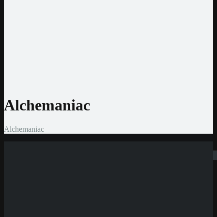
Jeton
CashtoCode
MiFinity
MuchBetter
Auszahlmethoden
Bank Überweisung
MasterCard
Visa
Skrill
Bitcoin
Alchemaniac
Alchemaniac
Suchen
Neue Casinos