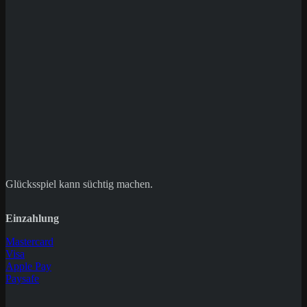
Save my name, email, and website in this
browser for the next time I comment.
Glücksspiel kann süchtig machen.
Einzahlung
Mastercard
Visa
Apple Pay
Paysafe