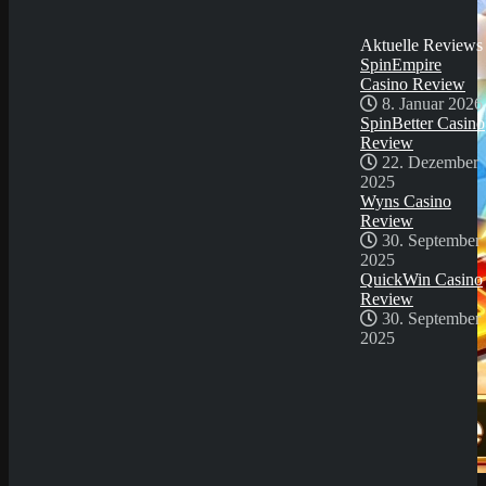
30. September
2025
Aktuelle Reviews
SpinEmpire
Casino Review
8. Januar 2026
SpinBetter Casino
Review
22. Dezember
2025
Wyns Casino
Review
30. September
2025
QuickWin Casino
Review
30. September
2025