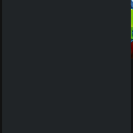
Demo Spiel
Willkommen auf unserer Plattform für Demo
Slots! Hier hast du die einzigartige Möglichkeit,
eine riesige Auswahl an Spielautomaten
kostenlos und ohne Risiko zu testen. Unsere
Seite bietet dir den Vorteil, die neuesten Slots
oft bis zu zwei Wochen vor ihrer offiziellen
Veröffentlichung in Online-Casinos
ausprobieren zu können. Das bedeutet, dass du
früher als andere Spieler die innovativen
Funktionen, spannenden Bonusspiele und