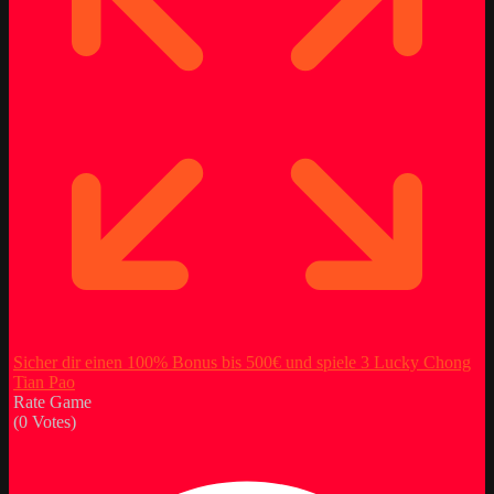
Sicher dir einen 100% Bonus bis 500€ und spiele 3 Lucky Chong
Tian Pao
Rate Game
(
0
Votes)