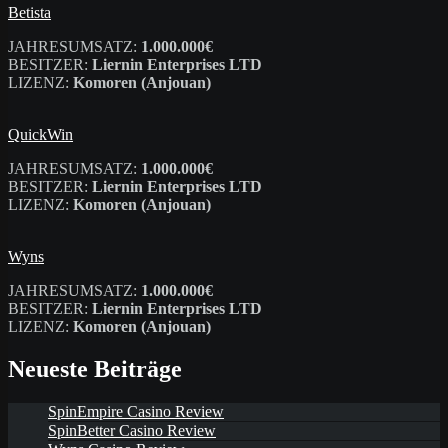
Betista
JAHRESUMSATZ:
1.000.000€
BESITZER:
Liernin Enterprises LTD
LIZENZ:
Komoren (Anjouan)
QuickWin
JAHRESUMSATZ:
1.000.000€
BESITZER:
Liernin Enterprises LTD
LIZENZ:
Komoren (Anjouan)
Wyns
JAHRESUMSATZ:
1.000.000€
BESITZER:
Liernin Enterprises LTD
LIZENZ:
Komoren (Anjouan)
Neueste Beiträge
SpinEmpire Casino Review
SpinBetter Casino Review