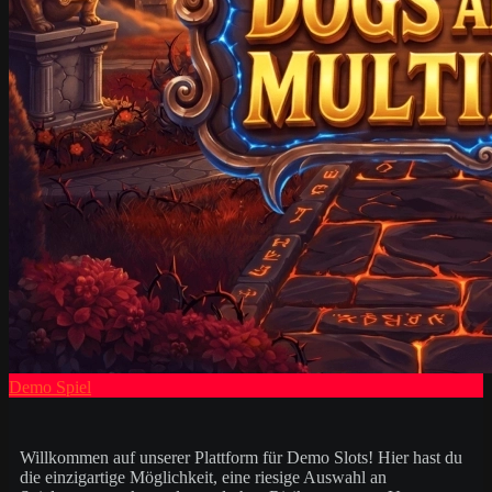
Demo Spiel
Willkommen auf unserer Plattform für Demo Slots! Hier hast du
die einzigartige Möglichkeit, eine riesige Auswahl an