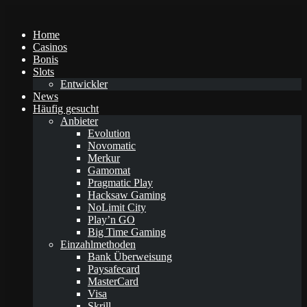
Home
Casinos
Bonis
Slots
Entwickler
News
Häufig gesucht
Anbieter
Evolution
Novomatic
Merkur
Gamomat
Pragmatic Play
Hacksaw Gaming
NoLimit City
Play’n GO
Big Time Gaming
Einzahlmethoden
Bank Überweisung
Paysafecard
MasterCard
Visa
Skrill