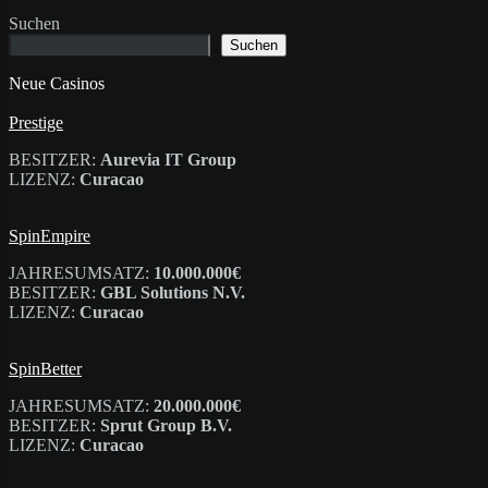
Suchen
Suchen
Neue Casinos
Prestige
BESITZER:
Aurevia IT Group
LIZENZ:
Curacao
SpinEmpire
JAHRESUMSATZ:
10.000.000€
BESITZER:
GBL Solutions N.V.
LIZENZ:
Curacao
SpinBetter
JAHRESUMSATZ:
20.000.000€
BESITZER:
Sprut Group B.V.
LIZENZ:
Curacao