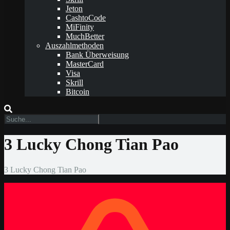
Jeton
CashtoCode
MiFinity
MuchBetter
Auszahlmethoden
Bank Überweisung
MasterCard
Visa
Skrill
Bitcoin
3 Lucky Chong Tian Pao
3 Lucky Chong Tian Pao