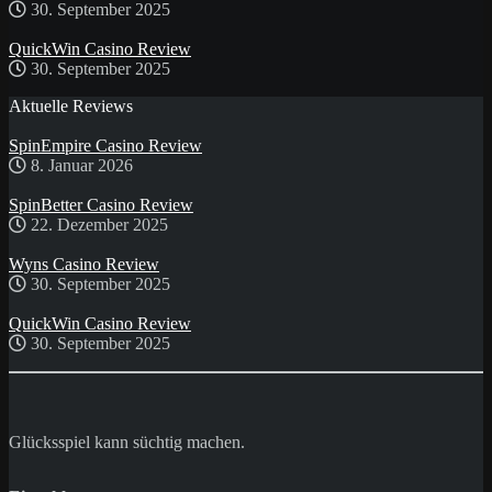
30. September 2025
QuickWin Casino Review
30. September 2025
Aktuelle Reviews
SpinEmpire Casino Review
8. Januar 2026
SpinBetter Casino Review
22. Dezember 2025
Wyns Casino Review
30. September 2025
QuickWin Casino Review
30. September 2025
Glücksspiel kann süchtig machen.