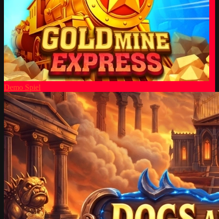
Demo Spiel