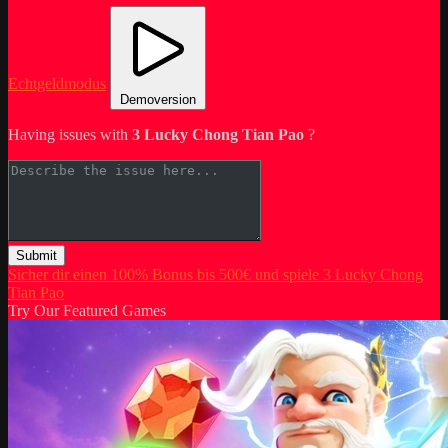
Echtgeldmodus
Demoversion
Having issues with
3 Lucky Chong Tian Pao
?
Submit
Sicher dir einen 100% Bonus bis 500€ und spiele 3 Lucky Chong
Tian Pao
Try Our Featured Games