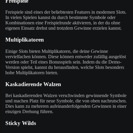
Freispiele
Freispiele sind eines der beliebtesten Features in modernen Slots.
In vielen Spielen kannst du durch bestimmte Symbole oder
Kombinationen eine Freispielrunde aktivieren, in der du ohne
eigenen Einsatz drehst und trotzdem Gewinne erzielen kannst.
Multiplikatoren
Einige Slots bieten Multiplikatoren, die deine Gewinne
vervielfachen können. Diese können entweder zufällig ausgelöst
werden oder Teil eines Bonusspiels sein. Indem du die Demo-
Version spielst, kannst du herausfinden, welche Slots besonders
hohe Multiplikatoren bieten.
Kaskadierende Walzen
Bei kaskadierenden Walzen verschwinden gewinnende Symbole
und machen Platz für neue Symbole, die von oben nachrutschen.
Dies kann zu mehreren aufeinanderfolgenden Gewinnen in einer
einzigen Drehung führen.
Sticky Wilds