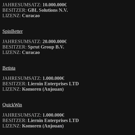
JAHRESUMSATZ:
10.000.000€
BESITZER:
GBL Solutions N.V.
LIZENZ:
Curacao
SpinBetter
JAHRESUMSATZ:
20.000.000€
BESITZER:
Sprut Group B.V.
LIZENZ:
Curacao
Betista
JAHRESUMSATZ:
1.000.000€
BESITZER:
Liernin Enterprises LTD
LIZENZ:
Komoren (Anjouan)
QuickWin
JAHRESUMSATZ:
1.000.000€
BESITZER:
Liernin Enterprises LTD
LIZENZ:
Komoren (Anjouan)