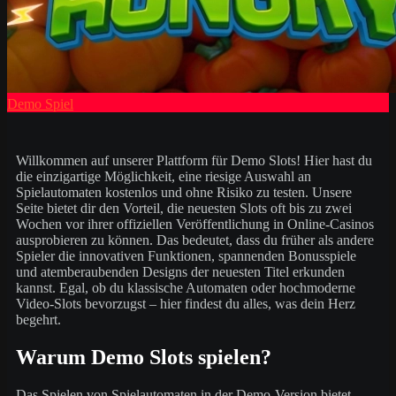
Demo Spiel
Willkommen auf unserer Plattform für Demo Slots! Hier hast du
die einzigartige Möglichkeit, eine riesige Auswahl an
Spielautomaten kostenlos und ohne Risiko zu testen. Unsere
Seite bietet dir den Vorteil, die neuesten Slots oft bis zu zwei
Wochen vor ihrer offiziellen Veröffentlichung in Online-Casinos
ausprobieren zu können. Das bedeutet, dass du früher als andere
Spieler die innovativen Funktionen, spannenden Bonusspiele
und atemberaubenden Designs der neuesten Titel erkunden
kannst. Egal, ob du klassische Automaten oder hochmoderne
Video-Slots bevorzugst – hier findest du alles, was dein Herz
begehrt.
Warum Demo Slots spielen?
Das Spielen von Spielautomaten in der Demo-Version bietet