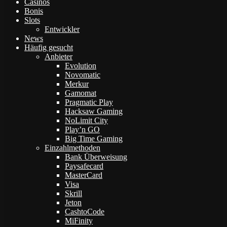
Casinos
Bonis
Slots
Entwickler
News
Häufig gesucht
Anbieter
Evolution
Novomatic
Merkur
Gamomat
Pragmatic Play
Hacksaw Gaming
NoLimit City
Play’n GO
Big Time Gaming
Einzahlmethoden
Bank Überweisung
Paysafecard
MasterCard
Visa
Skrill
Jeton
CashtoCode
MiFinity