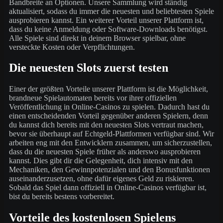
Bandbreite an Optionen. Unsere Sammlung wird ständig
aktualisiert, sodass du immer die neuesten und beliebtesten Spiele
ausprobieren kannst. Ein weiterer Vorteil unserer Plattform ist,
dass du keine Anmeldung oder Software-Downloads benötigst.
Alle Spiele sind direkt in deinem Browser spielbar, ohne
versteckte Kosten oder Verpflichtungen.
Die neuesten Slots zuerst testen
Einer der größten Vorteile unserer Plattform ist die Möglichkeit,
brandneue Spielautomaten bereits vor ihrer offiziellen
Veröffentlichung in Online-Casinos zu spielen. Dadurch hast du
einen entscheidenden Vorteil gegenüber anderen Spielern, denn
du kannst dich bereits mit den neuesten Slots vertraut machen,
bevor sie überhaupt auf Echtgeld-Plattformen verfügbar sind. Wir
arbeiten eng mit den Entwicklern zusammen, um sicherzustellen,
dass du die neuesten Spiele früher als anderswo ausprobieren
kannst. Dies gibt dir die Gelegenheit, dich intensiv mit den
Mechaniken, den Gewinnpotenzialen und den Bonusfunktionen
auseinanderzusetzen, ohne dafür eigenes Geld zu riskieren.
Sobald das Spiel dann offiziell in Online-Casinos verfügbar ist,
bist du bereits bestens vorbereitet.
Vorteile des kostenlosen Spielens