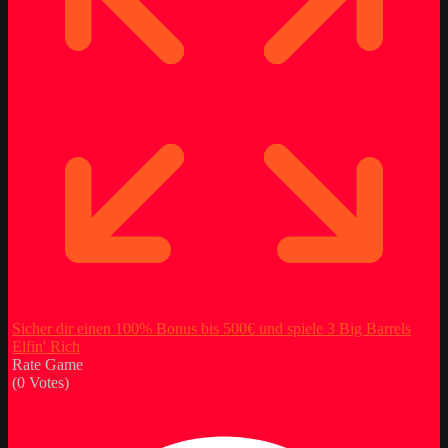
Sicher dir einen 100% Bonus bis 500€ und spiele 3 Big Barrels
Elfin' Rich
Rate Game
(
0
Votes)