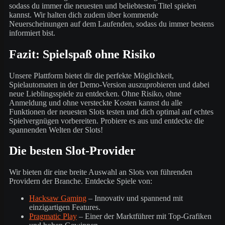
sodass du immer die neuesten und beliebtesten Titel spielen
kannst. Wir halten dich zudem über kommende
Neuerscheinungen auf dem Laufenden, sodass du immer bestens
informiert bist.
Fazit: Spielspaß ohne Risiko
Unsere Plattform bietet dir die perfekte Möglichkeit,
Spielautomaten in der Demo-Version auszuprobieren und dabei
neue Lieblingsspiele zu entdecken. Ohne Risiko, ohne
Anmeldung und ohne versteckte Kosten kannst du alle
Funktionen der neuesten Slots testen und dich optimal auf echtes
Spielvergnügen vorbereiten. Probiere es aus und entdecke die
spannenden Welten der Slots!
Die besten Slot-Provider
Wir bieten dir eine breite Auswahl an Slots von führenden
Providern der Branche. Entdecke Spiele von:
Hacksaw Gaming
– Innovativ und spannend mit
einzigartigen Features.
Pragmatic Play
– Einer der Marktführer mit Top-Grafiken