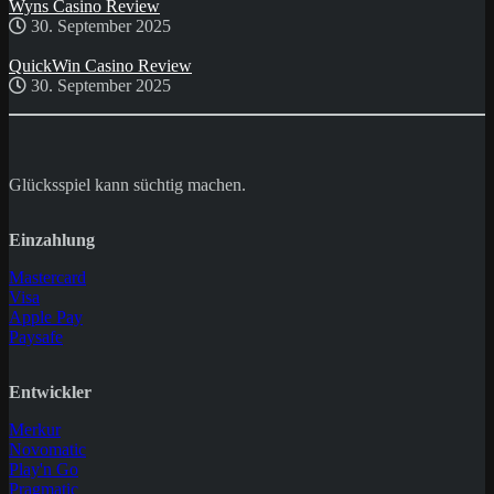
Wyns Casino Review
30. September 2025
QuickWin Casino Review
30. September 2025
Glücksspiel kann süchtig machen.
Einzahlung
Mastercard
Visa
Apple Pay
Paysafe
Entwickler
Merkur
Novomatic
Play'n Go
Pragmatic