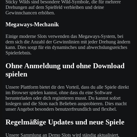
Sticky Wilds sind besondere Wild-Symbole, die für mehrere
Drehungen auf dem Spielfeld verbleiben und deine
Gewinnchancen erhöhen.
Megaways-Mechanik
Einige moderne Slots verwenden das Megaways-System, bei
dem sich die Anzahl der Gewinnlinien mit jeder Drehung ändern
kann. Dies sorgt für ein dynamisches und abwechslungsreiches
Spielerlebnis.
Ohne Anmeldung und ohne Download
spielen
Unsere Plattform bietet dir den Vorteil, dass du alle Spiele direkt
im Browser spielen kannst, ohne dass du eine Software
herunterladen oder dich registrieren musst. Du kannst sofort
loslegen und die Slots nach Belieben ausprobieren. Dies macht
unser Angebot besonders benutzerfreundlich und flexibel.
Regelmäßige Updates und neue Spiele
Unsere Sammlung an Demo Slots wird ständig aktualisiert,